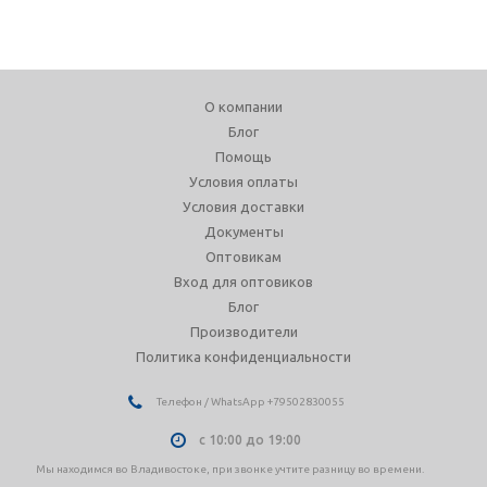
О компании
Блог
Помощь
Условия оплаты
Условия доставки
Документы
Оптовикам
Вход для оптовиков
Блог
Производители
Политика конфиденциальности
Телефон / WhatsApp +79502830055
с 10:00 до 19:00
Мы находимся во Владивостоке, при звонке учтите разницу во времени.