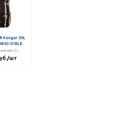
R Kongur 50L
HB50-01BLK
наличии (1)
уб.
/шт