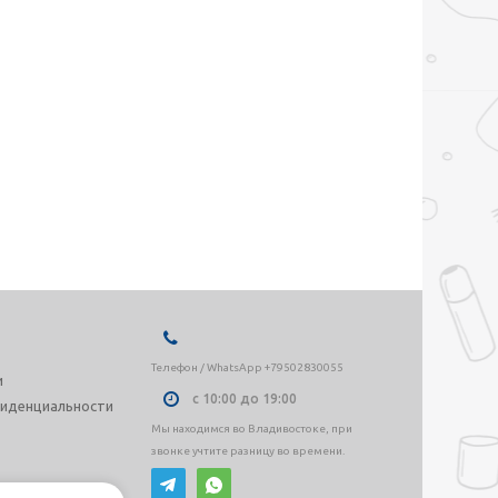
Телефон / WhatsApp +79502830055
и
с 10:00 до 19:00
иденциальности
Мы находимся во Владивостоке, при
звонке учтите разницу во времени.