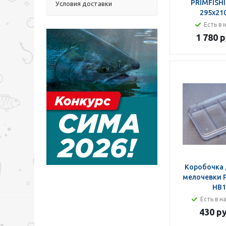
PRIMFISH
Условия доставки
295x21
Есть в 
1 780 р
Коробочка 
мелочевки 
HB1
Есть в н
430 ру