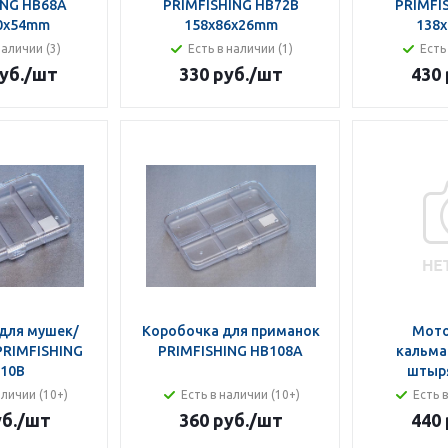
ING HB68A
PRIMFISHING HB72B
PRIMFI
0x54mm
158x86x26mm
138
наличии (3)
Есть в наличии (1)
Есть
уб.
/шт
330 руб.
/шт
430 
для мушек/
Коробочка для приманок
Мото
PRIMFISHING
PRIMFISHING HB108A
кальма
10B
штыря
аличии (10+)
Есть в наличии (10+)
Есть 
б.
/шт
360 руб.
/шт
440 