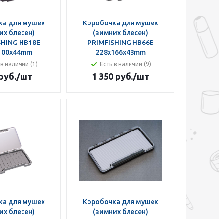
ка для мушек
Коробочка для мушек
их блесен)
(зимних блесен)
SHING HB18E
PRIMFISHING HB66B
100x44mm
228x166x48mm
 в наличии (1)
Есть в наличии (9)
руб.
/шт
1 350 руб.
/шт
ка для мушек
Коробочка для мушек
их блесен)
(зимних блесен)