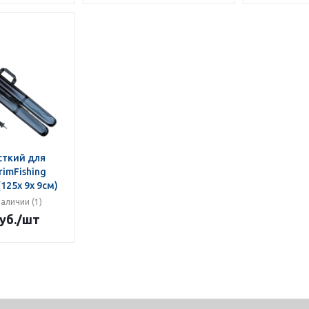
сткий для
imFishing
125х 9х 9см)
наличии (1)
уб.
/шт