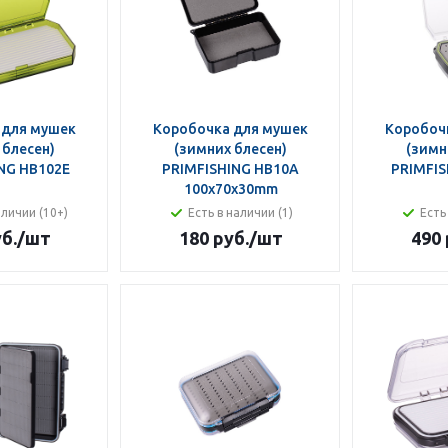
 для мушек
Коробочка для мушек
Коробоч
 блесен)
(зимних блесен)
(зимн
NG HB102Е
PRIMFISHING HB10A
PRIMFIS
100x70x30mm
аличии (10+)
Есть в наличии (1)
Есть
б.
/шт
180 руб.
/шт
490 