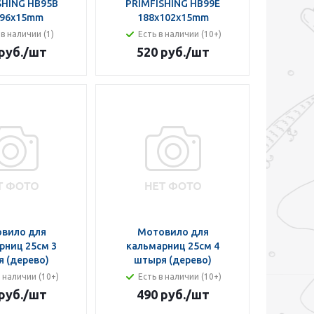
SHING HB95B
PRIMFISHING HB99E
x96x15mm
188x102x15mm
 в наличии (1)
Есть в наличии (10+)
руб.
/шт
520 руб.
/шт
вило для
Мотовило для
рниц 25см 3
кальмарниц 25см 4
 (дерево)
штыря (дерево)
в наличии (10+)
Есть в наличии (10+)
руб.
/шт
490 руб.
/шт