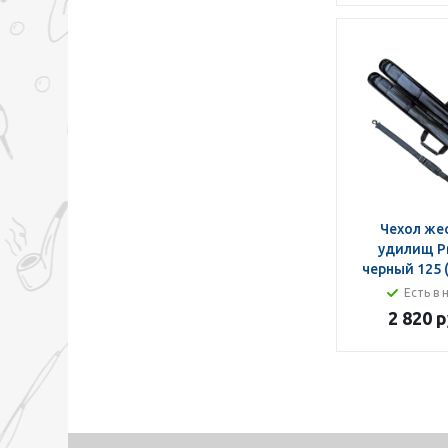
Чехол же
удилищ Pr
черный 125 (
Есть в 
2 820 р