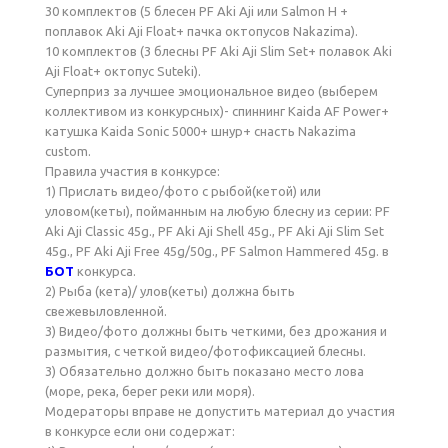
30 комплектов (5 блесен PF Aki Aji или Salmon H +
поплавок Aki Aji Float+ пачка октопусов Nakazima).
10 комплектов (3 блесны PF Aki Aji Slim Set+ полавок Aki
Aji Float+ октопус Suteki).
Суперприз за лучшее эмоциональное видео (выберем
коллективом из конкурсных)- спиннинг Kaida AF Power+
катушка Kaida Sonic 5000+ шнур+ снасть Nakazima
custom.
Правила участия в конкурсе:
1) Прислать видео/фото с рыбой(кетой) или
уловом(кеты), пойманным на любую блесну из серии: PF
Aki Aji Classic 45g., PF Aki Aji Shell 45g., PF Aki Aji Slim Set
45g., PF Aki Aji Free 45g/50g., PF Salmon Hammered 45g. в
БОТ
конкурса.
2) Рыба (кета)/ улов(кеты) должна быть
свежевыловленной.
3) Видео/фото должны быть четкими, без дрожания и
размытия, с четкой видео/фотофиксацией блесны.
3) Обязательно должно быть показано место лова
(море, река, берег реки или моря).
Модераторы вправе не допустить материал до участия
в конкурсе если они содержат: