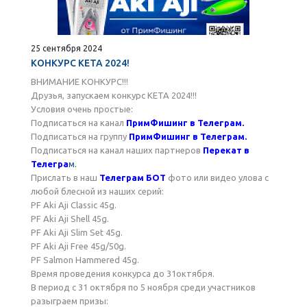
25 сентября 2024
КОНКУРС КЕТА 2024!
ВНИМАНИЕ КОНКУРС!!!
Друзья, запускаем конкурс КЕТА 2024!!!
Условия очень простые:
Подписаться на канал
ПримФишинг в Телеграм.
Подписаться на группу
ПримФишинг в Телеграм.
Подписаться на канал наших партнеров
Перекат в
Телегра
м.
Прислать в наш
Телеграм БОТ
фото или видео улова с
любой блесной из наших серий:
PF Aki Aji Classic 45g.
PF Aki Aji Shell 45g.
PF Aki Aji Slim Set 45g.
PF Aki Aji Free 45g/50g.
PF Salmon Hammered 45g.
Время проведения конкурса до 31октября.
В период с 31 октября по 5 ноября среди участников
разыграем призы: