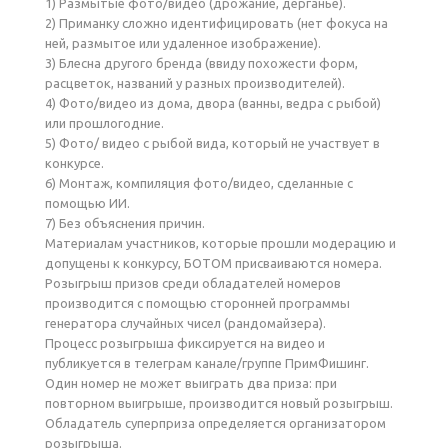
1) Размытые фото/видео (дрожание, дерганье).
2) Приманку сложно идентифицировать (нет фокуса на
ней, размытое или удаленное изображение).
3) Блесна другого бренда (ввиду похожести форм,
расцветок, названий у разных производителей).
4) Фото/видео из дома, двора (ванны, ведра с рыбой)
или прошлогодние.
5) Фото/ видео с рыбой вида, который не участвует в
конкурсе.
6) Монтаж, компиляция фото/видео, сделанные с
помощью ИИ.
7) Без объяснения причин.
Материалам участников, которые прошли модерацию и
допущены к конкурсу, БОТОМ присваиваются номера.
Розыгрыш призов среди обладателей номеров
производится с помощью сторонней программы
генератора случайных чисел (рандомайзера).
Процесс розыгрыша фиксируется на видео и
публикуется в телеграм канале/группе ПримФишинг.
Один номер не может выиграть два приза: при
повторном выигрыше, производится новый розыгрыш.
Обладатель суперприза определяется организатором
розыгрыша.