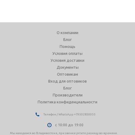
О компании
Блог
Помощь
Условия оплаты
Условия доставки
Документы
Оптовикам
Вход для оптовиков
Блог
Производители
Политика конфиденциальности
Телефон / WhatsApp +79502830055
с 10:00 до 19:00
Мы находимся во Владивостоке, при звонке учтите разницу во времени.