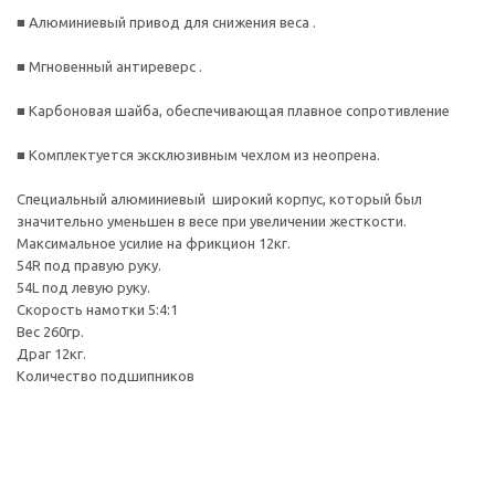
■ Алюминиевый привод для снижения веса .
■ Мгновенный антиреверс .
■ Карбоновая шайба, обеспечивающая плавное сопротивление
■ Комплектуется эксклюзивным чехлом из неопрена.
Специальный алюминиевый широкий корпус, который был
значительно уменьшен в весе при увеличении жесткости.
Максимальное усилие на фрикцион 12кг.
54R под правую руку.
54L под левую руку.
Скорость намотки 5:4:1
Вес 260гр.
Драг 12кг.
Количество подшипников