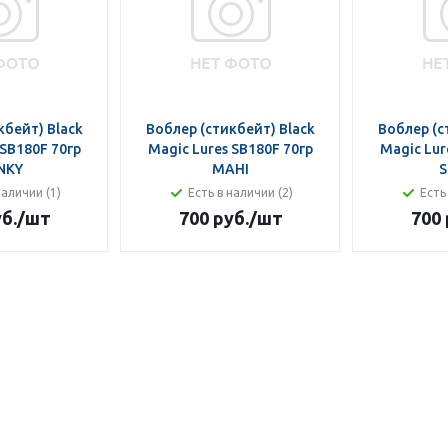
кбейт) Black
Воблер (стикбейт) Black
Воблер (с
180F 70гр
Magic Lures SB180F 70гр
Magic Lures
NKY
MAHI
S
наличии (1)
Есть в наличии (2)
Есть
б.
/шт
700 руб.
/шт
700 