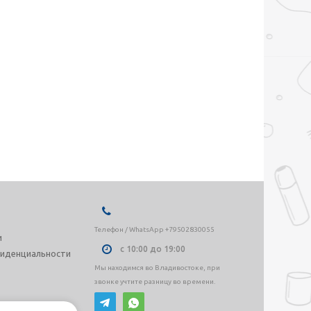
Телефон / WhatsApp +79502830055
и
с 10:00 до 19:00
иденциальности
Мы находимся во Владивостоке, при
звонке учтите разницу во времени.