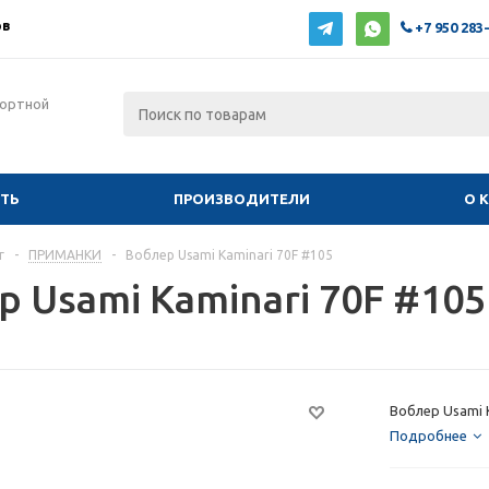
ов
+7 950 283
фортной
ИТЬ
ПРОИЗВОДИТЕЛИ
О 
г
-
ПРИМАНКИ
-
Воблер Usami Kaminari 70F #105
 Usami Kaminari 70F #105
Воблер Usami 
Подробнее