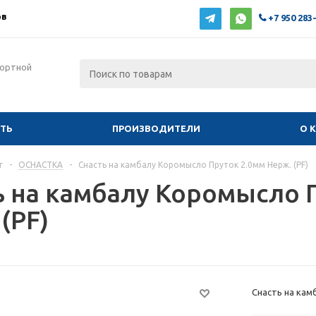
ов
+7 950 283
фортной
ИТЬ
ПРОИЗВОДИТЕЛИ
О 
г
-
ОСНАСТКА
-
Снасть на камбалу Коромысло Пруток 2.0мм Нерж. (PF)
ь на камбалу Коромысло 
(PF)
Снасть на кам