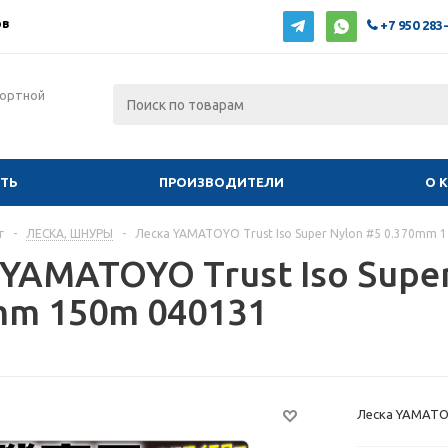
ов
+7 950 283
фортной
ИТЬ
ПРОИЗВОДИТЕЛИ
О 
г
-
ЛЕСКА, ШНУРЫ
-
Леска YAMATOYO Trust Iso Super Nylon #5 0.370mm 
YAMATOYO Trust Iso Super
mm 150m 040131
Леска YAMATOY