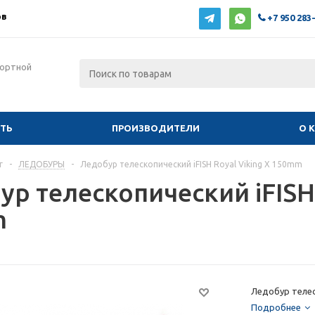
ов
+7 950 283
фортной
ИТЬ
ПРОИЗВОДИТЕЛИ
О 
г
-
ЛЕДОБУРЫ
-
Ледобур телескопический iFISH Royal Viking X 150mm
р телескопический iFISH 
m
Ледобур телес
Подробнее