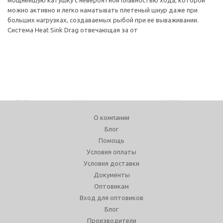
мощнейшую катушку с невероятной плавностью хода, которой
можно активно и легко наматывать плетеный шнур даже при
больших нагрузках, создаваемых рыбой при ее вываживании.
Система Heat Sink Drag отвечающая за от
О компании
Блог
Помощь
Условия оплаты
Условия доставки
Документы
Оптовикам
Вход для оптовиков
Блог
Производители