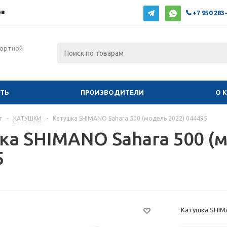
ов
+7 950 283
фортной
ИТЬ
ПРОИЗВОДИТЕЛИ
О 
г
-
КАТУШКИ
-
Катушка SHIMANO Sahara 500 (модель 2022) 044495
ка SHIMANO Sahara 500 (м
5
Катушка SHIMA