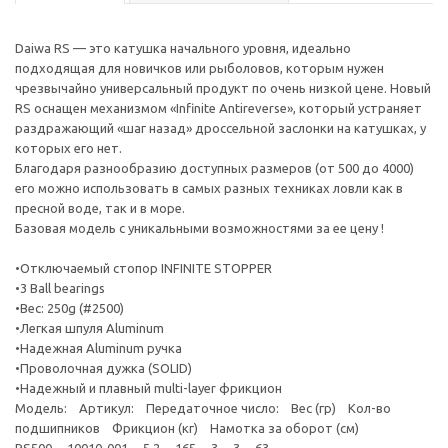
Daiwa RS — это катушка начального уровня, идеально
подходящая для новичков или рыболовов, которым нужен
чрезвычайно универсальный продукт по очень низкой цене. Новый
RS оснащен механизмом «Infinite Antireverse», который устраняет
раздражающий «шаг назад» дроссельной заслонки на катушках, у
которых его нет.
Благодаря разнообразию доступных размеров (от 500 до 4000)
его можно использовать в самых разных техниках ловли как в
пресной воде, так и в море.
Базовая модель с уникальными возможностями за ее цену !
•Отключаемый стопор INFINITE STOPPER
•3 Ball bearings
•Вес: 250g (#2500)
•Легкая шпуля Aluminum
•Надежная Aluminum ручка
•Проволочная дужка (SOLID)
•Надежный и плавный multi-layer фрикцион
Модель: Артикул: Передаточное число: Вес (гр) Кол-во
подшипников Фрикцион (кг) Намотка за оборот (см)