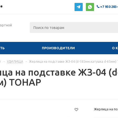
ов
+7 950 283
фортной
ИТЬ
ПРОИЗВОДИТЕЛИ
О 
г
-
УДИЛИЩА
-
Жерлица на подставке ЖЗ-04 (d-185мм.катушка d-65мм)
ца на подставке ЖЗ-04 (
м) ТОНАР
Жерлица на по