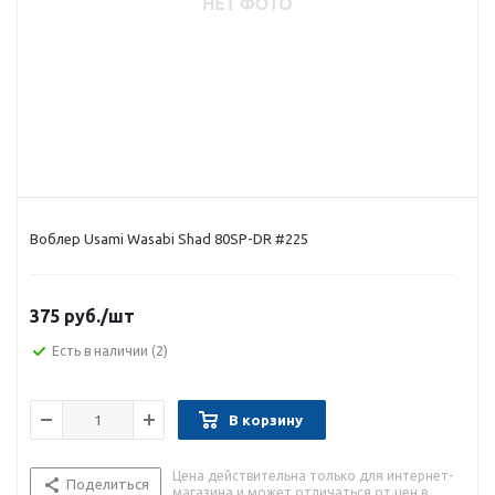
Воблер Usami Wasabi Shad 80SP-DR #225
375 руб.
/шт
Есть в наличии
(2)
В корзину
Цена действительна только для интернет-
Поделиться
магазина и может отличаться от цен в