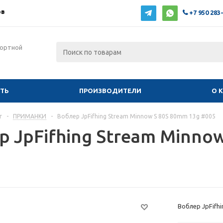
ов
+7 950 283
фортной
ИТЬ
ПРОИЗВОДИТЕЛИ
О 
г
-
ПРИМАНКИ
-
Воблер JpFifhing Stream Minnow S 80S 80mm 13g #005
р JpFifhing Stream Minno
Воблер JpFifh