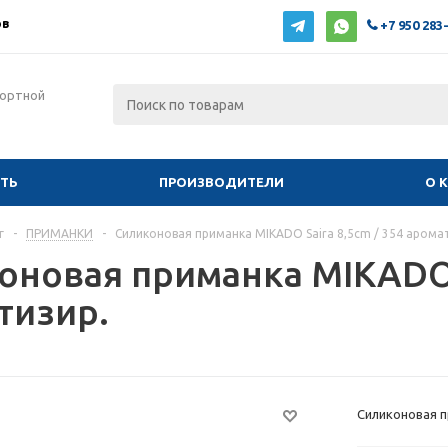
ов
+7 950 283
фортной
ИТЬ
ПРОИЗВОДИТЕЛИ
О 
г
-
ПРИМАНКИ
-
Силиконовая приманка MIKADO Saira 8,5cm / 354 арома
оновая приманка MIKADO S
тизир.
Силиконовая п