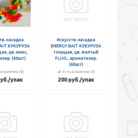
тв. насадка
Искусств. насадка
AIT КУКУРУЗА
ENERGY BAIT КУКУРУЗА
я, цв. микс,
тонущая, цв. желтый
зир. (60шт)
FLUO., ароматизир.
(60шт)
 в наличии (4)
Есть в наличии (5)
уб.
/упак
200 руб.
/упак