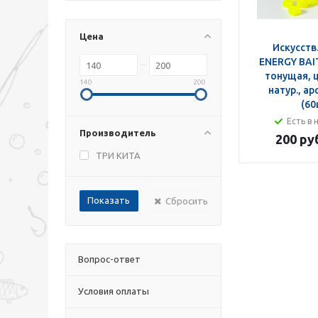
Цена
Искусств
ENERGY BAI
тонущая, 
140
200
натур., а
(60
Есть в 
Производитель
200 ру
ТРИ КИТА
Сбросить
Вопрос-ответ
Условия оплаты