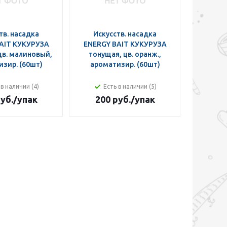
тв. насадка
Искусств. насадка
AIT КУКУРУЗА
ENERGY BAIT КУКУРУЗА
цв. малиновый,
тонущая, цв. оранж.,
зир. (60шт)
ароматизир. (60шт)
 в наличии (4)
Есть в наличии (5)
уб.
/упак
200 руб.
/упак