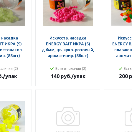
. насадка
Искусств. насадка
Искусс
T ИКРА (S)
ENERGY BAIT ИКРА (S)
ENERGY B
светонакоп.
д.6мм, цв. ярко-розовый,
плавающа
р. (88шт)
ароматизир. (88шт)
аромати
наличии (2)
Есть в наличии (2)
Есть
б.
/упак
140 руб.
/упак
200 р