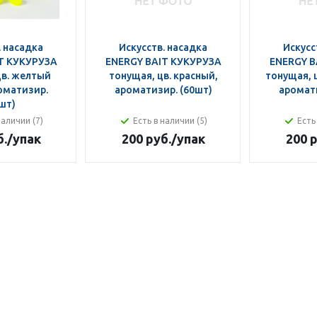
. насадка
Искусств. насадка
Искусс
T КУКУРУЗА
ENERGY BAIT КУКУРУЗА
ENERGY B
цв. желтый
тонущая, цв. красный,
тонущая, 
роматизир.
ароматизир. (60шт)
аромати
шт)
наличии (7)
Есть в наличии (5)
Есть
б.
/упак
200 руб.
/упак
200 р