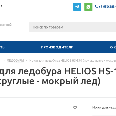
ов
+7 950 283
фортной
ИТЬ
ПРОИЗВОДИТЕЛИ
О 
г
-
ЛЕДОБУРЫ
-
Ножи для ледобура HELIOS HS-130 (полукруглые - мокры
для ледобура HELIOS HS-
круглые - мокрый лед)
Ножи для ледо