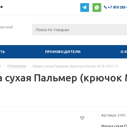
ов
+7 950 283
фортной
ИТЬ
ПРОИЗВОДИТЕЛИ
О 
г
-
ПРИМАНКИ
-
Мушка сухая Пальмер (крючок Maruto #12) 5161 12
 сухая Пальмер (крючок M
Артикул:
5161 
Мушка сухая П