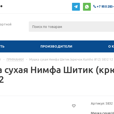
ов
+7 950 283
фортной
ИТЬ
ПРОИЗВОДИТЕЛИ
О 
г
-
ПРИМАНКИ
-
Мушка сухая Нимфа Шитик (крючок Kumho #12) 5832 12
 сухая Нимфа Шитик (кр
2
Артикул:
5832 
Мушка сухая Н