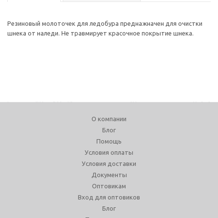
Резиновый молоточек для ледобура преднажначен для очистки
шнека от наледи. Не травмирует красочное покрытие шнека.
О компании
Блог
Помощь
Условия оплаты
Условия доставки
Документы
Оптовикам
Вход для оптовиков
Блог