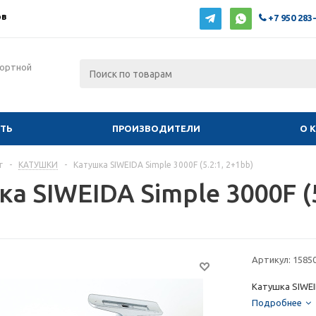
ов
+7 950 283
фортной
ИТЬ
ПРОИЗВОДИТЕЛИ
О 
г
-
КАТУШКИ
-
Катушка SIWEIDA Simple 3000F (5.2:1, 2+1bb)
а SIWEIDA Simple 3000F (5
Артикул:
1585
Катушка SIWEID
Подробнее