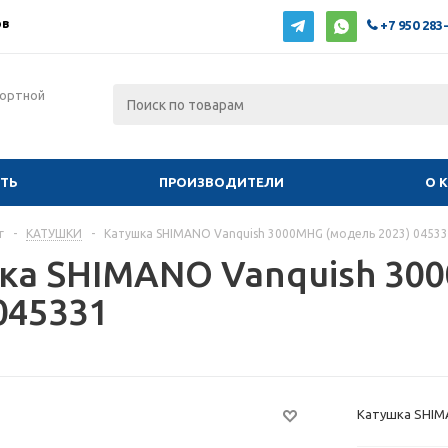
ов
+7 950 283
фортной
ИТЬ
ПРОИЗВОДИТЕЛИ
О 
г
-
КАТУШКИ
-
Катушка SHIMANO Vanquish 3000MHG (модель 2023) 0453
ка SHIMANO Vanquish 30
045331
Катушка SHIMA