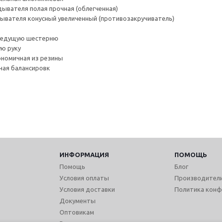
дывателя полая прочная (облегченная)
дывателя конусный увеличенный (противозакручиватель)
 ведущую шестерню
ую руку
гономичная из резины
ная балансировк
ИНФОРМАЦИЯ
ПОМОЩЬ
Помощь
Блог
Условия оплаты
Производител
Условия доставки
Политика конф
Документы
Оптовикам