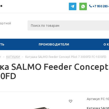
ов
+7 950 283
фортной
ИТЬ
ПРОИЗВОДИТЕЛИ
О 
г
-
КАТУШКИ
-
Катушка SALMO Feeder Concept Pilot 7 3000FD FC-1030FD
ка SALMO Feeder Concept 
30FD
Артикул:
FC-1
Катушка SALMO