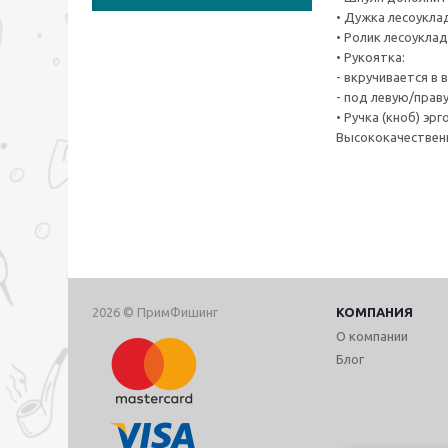
• Дужка лесоукла
• Ролик лесоукла
• Рукоятка:
- вкручивается в
- под левую/прав
• Ручка (кноб) эр
Высококачествен
2026 © ПримФишинг
КОМПАНИЯ
О компании
Блог