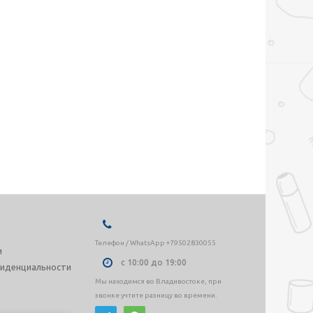
Телефон / WhatsApp +79502830055
и
с 10:00 до 19:00
иденциальности
Мы находимся во Владивостоке, при
звонке учтите разницу во времени.