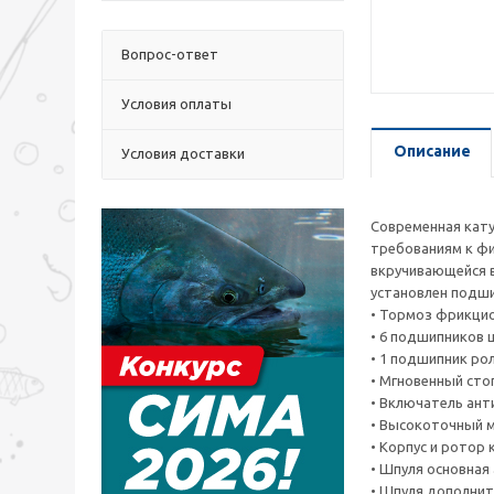
Вопрос-ответ
Условия оплаты
Описание
Условия доставки
Современная кату
требованиям к фи
вкручивающейся в
установлен подши
• Тормоз фрикци
• 6 подшипников
• 1 подшипник ро
• Мгновенный сто
• Включатель ан
• Высокоточный м
• Корпус и ротор
• Шпуля основная
• Шпуля дополни