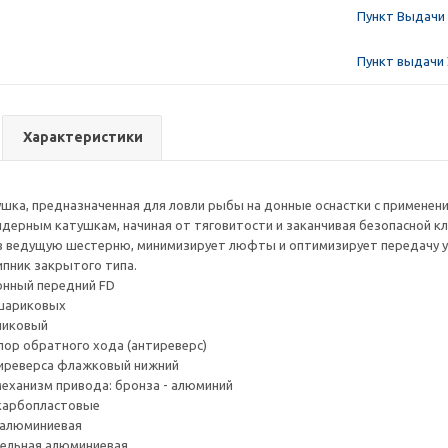
Пункт Выдачи 
Пункт выдачи 
Характеристики
шка, предназначенная для ловли рыбы на донные оснастки с применен
дерным катушкам, начиная от тяговитости и заканчивая безопасной кл
 ведущую шестерню, минимизирует люфты и оптимизирует передачу уси
пник закрытого типа.
онный передний FD
 шариковых
ликовый
пор обратного хода (антиреверс)
тиреверса флажковый нижний
еханизм привода: бронза - алюминий
 карбопластовые
 алюминиевая
тельная алюминиевая