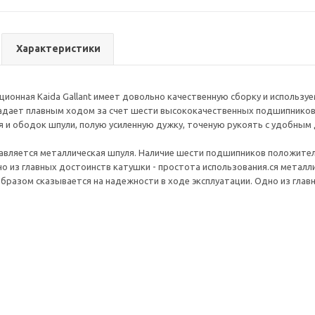
Характеристики
ионная Kaida Gallant имеет довольно качественную сборку и исполь
адает плавным ходом за счет шести высококачественных подшипников,
 и ободок шпули, полую усиленную дужку, точеную рукоять с удобным 
авляется металлическая шпуля. Наличие шести подшипников положите
но из главных достоинств катушки - простота использования.ся метал
разом сказывается на надежности в ходе эксплуатации. Одно из главн