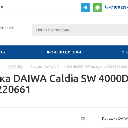
ов
+7 950 283
фортной
ИТЬ
ПРОИЗВОДИТЕЛИ
О 
г
-
КАТУШКИ
-
Катушка DAIWA Caldia SW 4000D-CXH (модель 2022) 22066
ка DAIWA Caldia SW 4000
220661
Катушка DAIWA