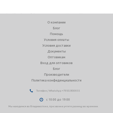
О компании
Блог
Помощь
Условия оплаты
Условия доставки
Документы
Оптовикам
Вход для оптовиков
Блог
Производители
Политика конфиденциальности
Телефон / WhatsApp +79502830055
с 10:00 до 19:00
Мы находимся во Владивостоке, при звонке учтите разницу во времени.