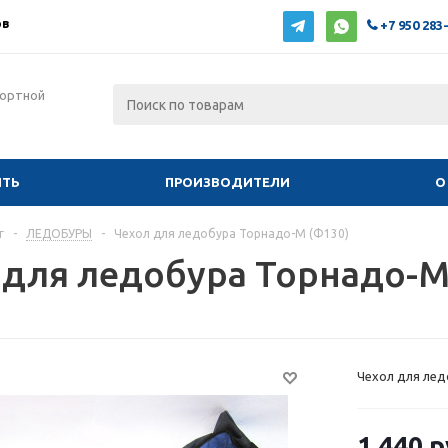
ов
+7 950 283
фортной
ИТЬ
ПРОИЗВОДИТЕЛИ
О
г
-
ЛЕДОБУРЫ
-
Чехол для ледобура Торнадо-М (Ф130)
 для ледобура Торнадо-М
Чехол для лед
1 440 р