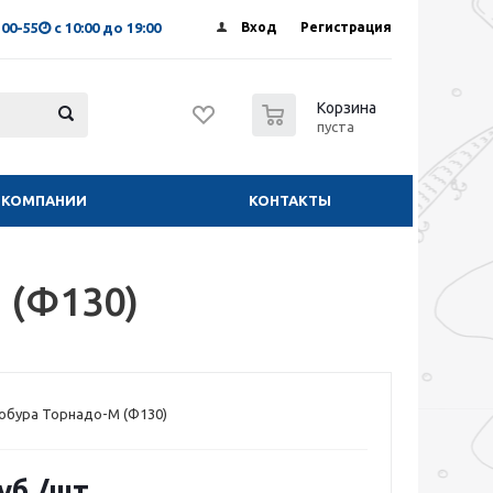
-00-55
с 10:00 до 19:00
Вход
Регистрация
0
Корзина
пуста
 КОМПАНИИ
КОНТАКТЫ
 (Ф130)
обура Торнадо-М (Ф130)
уб.
/шт