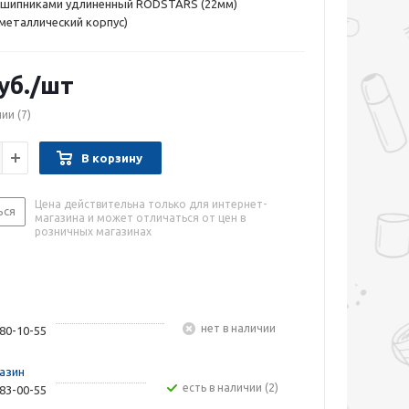
дшипниками удлиненный RODSTARS (22мм)
(металлический корпус)
уб.
/шт
чии
(7)
В корзину
Цена действительна только для интернет-
ься
магазина и может отличаться от цен в
розничных магазинах
Нет в наличии
480-10-55
азин
Есть в наличии (2)
283-00-55