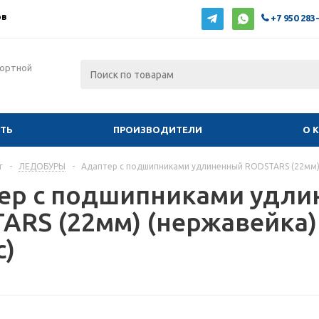
ов
+7 950 283
фортной
ИТЬ
ПРОИЗВОДИТЕЛИ
О 
г
-
ЛЕДОБУРЫ
-
Адаптер с подшипниками удлиненный RODSTARS (22мм) 
ер с подшипниками удл
ARS (22мм) (нержавейка)
с)