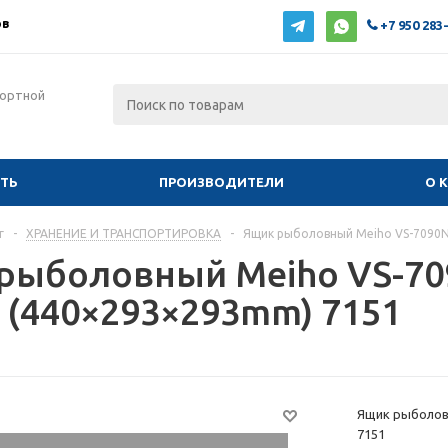
ов
+7 950 283
фортной
ИТЬ
ПРОИЗВОДИТЕЛИ
О 
г
-
ХРАНЕНИЕ И ТРАНСПОРТИРОВКА
-
Ящик рыболовный Meiho VS-7090N
рыболовный Meiho VS-70
 (440×293×293mm) 7151
Ящик рыболов
7151