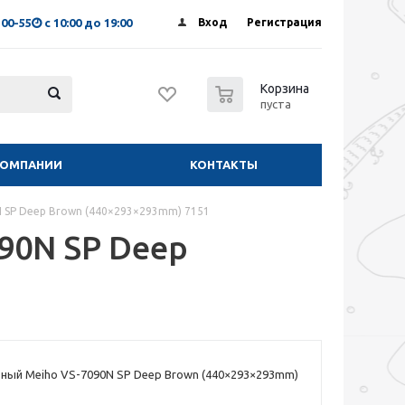
-00-55
с 10:00 до 19:00
Вход
Регистрация
0
Корзина
пуста
КОМПАНИИ
КОНТАКТЫ
 SP Deep Brown (440×293×293mm) 7151
90N SP Deep
ный Meiho VS-7090N SP Deep Brown (440×293×293mm)