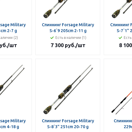
sage Military
Спиннинг Forsage Military
Спиннинг F
3cm 2-7 g
S-6`9 205cm 2-11 g
S-7`1" 
наличии (2)
Есть в наличии (1)
Есть
уб.
/шт
7 300 руб.
/шт
8 100
sage Military
Спиннинг Forsage Military
Спиннинг
8cm 4-18 g
S-8`3" 251cm 20-70 g
229