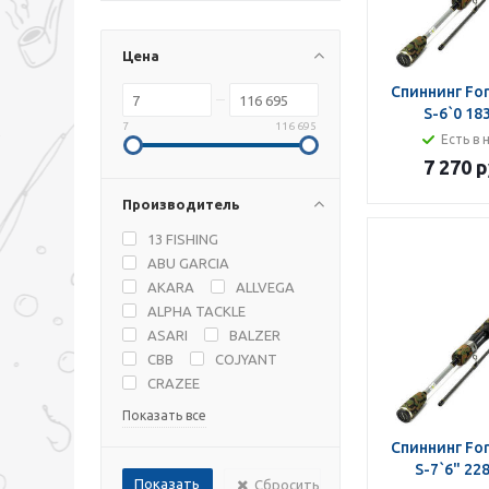
Цена
Спиннинг For
S-6`0 18
7
116 695
Есть в 
7 270 р
Производитель
13 FISHING
ABU GARCIA
AKARA
ALLVEGA
ALPHA TACKLE
ASARI
BALZER
CBB
COJYANT
CRAZEE
Показать все
Спиннинг For
S-7`6" 22
Сбросить