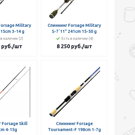
orsage Military
Спиннинг Forsage Military
215cm 3-14 g
S-7`11" 241cm 15-50 g
 в наличии (2)
Есть в наличии (4)
 руб.
/шт
8 250 руб.
/шт
 Forsage Skill
Спиннинг Forsage
cm 4-15g
Tournament-F 198cm 1-7g