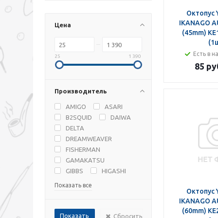
Октопус 
IKANAGO A
Цена
(45mm) KE1
(1
Есть в н
25
1 390
85 ру
Производитель
AMIGO
ASARI
B2SQUID
DAIWA
DELTA
DREAMWEAVER
FISHERMAN
GAMAKATSU
GIBBS
HIGASHI
Показать все
Октопус 
IKANAGO A
(60mm) KE2
Сбросить