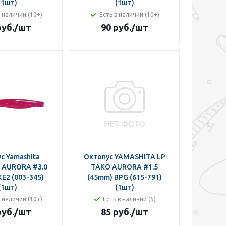
(1шт)
(1шт)
в наличии (10+)
Есть в наличии (10+)
руб.
/шт
90 руб.
/шт
с Yamashita
Октопус YAMASHITA LP
 AURORA #3.0
TAKO AURORA #1.5
E2 (003-345)
(45mm) BPG (615-791)
(1шт)
(1шт)
в наличии (10+)
Есть в наличии (5)
руб.
/шт
85 руб.
/шт