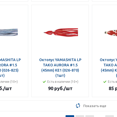
MASHITA LP
Октопус YAMASHITA LP
Октопус 
ORA #1.5
TAKO AURORA #1.5
TAKO A
 (026-825)
(45mm) KE1 (026-870)
(45mm) K
шт)
(1шт)
аличии (10+)
Есть в наличии (10+)
Есть 
б.
/шт
90 руб.
/шт
85 
Показать еще