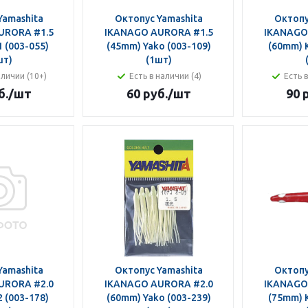
Yamashita
Октопус Yamashita
Октопу
URORA #1.5
IKANAGO AURORA #1.5
IKANAGO
 (003-055)
(45mm) Yako (003-109)
(60mm) K
шт)
(1шт)
аличии (10+)
Есть в наличии (4)
Есть 
б.
/шт
60 руб.
/шт
90 
Yamashita
Октопус Yamashita
Октопу
URORA #2.0
IKANAGO AURORA #2.0
IKANAGO
 (003-178)
(60mm) Yako (003-239)
(75mm) K