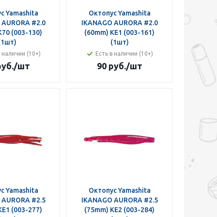
с Yamashita
Октопус Yamashita
 AURORA #2.0
IKANAGO AURORA #2.0
70 (003-130)
(60mm) KE1 (003-161)
(1шт)
(1шт)
в наличии (10+)
Есть в наличии (10+)
руб.
/шт
90 руб.
/шт
с Yamashita
Октопус Yamashita
 AURORA #2.5
IKANAGO AURORA #2.5
E1 (003-277)
(75mm) KE2 (003-284)