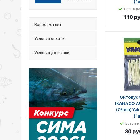
(1
Есть в н
110 ру
Вопрос-ответ
Условия оплаты
Условия доставки
Октопус 
IKANAGO A
(75mm) Yak
(1
Есть в н
80 ру