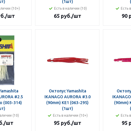
шт)
(1шт)
аличии (10+)
Есть в наличии (10)
Есть 
б.
/шт
65 руб.
/шт
90 
Yamashita
Октопус Yamashita
Октопу
URORA #2.5
IKANAGO AURORA #3.0
IKANAGO
o (003-314)
(90mm) KE1 (063-295)
(90mm) K
шт)
(1шт)
аличии (10)
Есть в наличии (10+)
Есть 
б.
/шт
95 руб.
/шт
95 