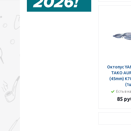
Октопус YA
TAKO AUR
(45mm) K70
(1
Есть в н
85 ру