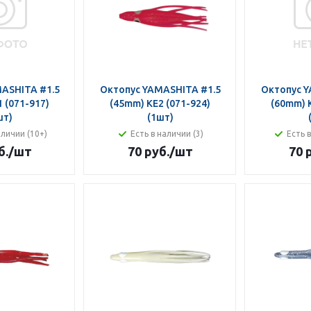
ASHITA #1.5
Октопус YAMASHITA #1.5
Октопус Y
 (071-917)
(45mm) KE2 (071-924)
(60mm) K
шт)
(1шт)
аличии (10+)
Есть в наличии (3)
Есть 
б.
/шт
70 руб.
/шт
70 