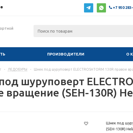
ов
+7 950 283
фортной
ИТЬ
ПРОИЗВОДИТЕЛИ
О 
г
-
ЛЕДОБУРЫ
-
Шнек под шуруповерт ELECTROSHTORM 130R правое враще
под шуруповерт ELECTR
 вращение (SEH-130R) Hel
Шнек под шур
(SEH-130R) Heli