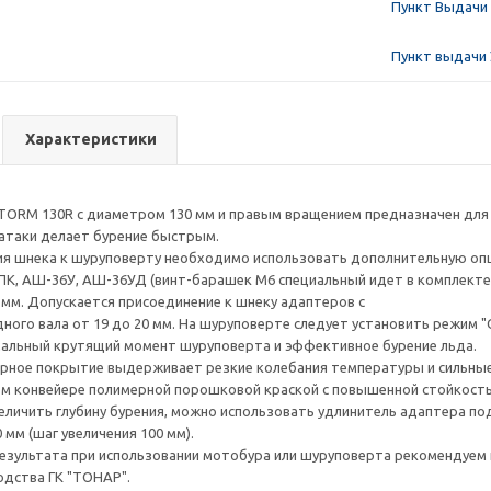
Пункт Выдачи 
Пункт выдачи 
Характеристики
ORM 130R с диаметром 130 мм и правым вращением предназначен для
атаки делает бурение быстрым.
ия шнека к шуруповерту необходимо использовать дополнительную оп
К, АШ-36У, АШ-36УД (винт-барашек М6 специальный идет в комплекте
0 мм. Допускается присоединение к шнеку адаптеров с
ого вала от 19 до 20 мм. На шуруповерте следует установить режим "С
мальный крутящий момент шуруповерта и эффективное бурение льда.
ное покрытие выдерживает резкие колебания температуры и сильные 
м конвейере полимерной порошковой краской с повышенной стойкост
величить глубину бурения, можно использовать удлинитель адаптера по
 мм (шаг увеличения 100 мм).
езультата при использовании мотобура или шуруповерта рекомендуем и
дства ГК "ТОНАР".