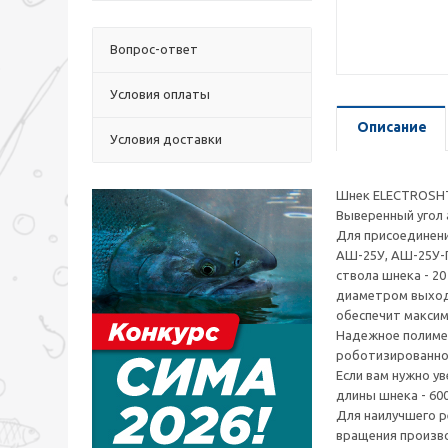
Вопрос-ответ
Условия оплаты
Описание
Условия доставки
Шнек ELECTROSHT
Выверенный угол 
Для присоединен
АШ-25У, АШ-25У-П
ствола шнека - 2
диаметром выходн
обеспечит макси
Надежное полимер
роботизированно
Если вам нужно у
длины шнека - 600
Для наилучшего р
вращения произво