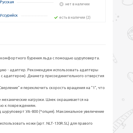
Русская
Нет в наличии
Уссурийск
Есть в наличии (2)
 комфортного бурения льда с помощью шуруповерта.
цию - адаптер. Рекомендуем использовать адаптеры
 с адаптером). Диаметр присоединительного отверстия
верление" и переключить скорость вращения на "1", что
механические нагрузки. Шнек окрашивается на
ью к повреждениям.
д шуруповерт УА-800 (*опция). Максимальное увеличение
спользовать ножи (арт. NLT-130R.SL) для правого