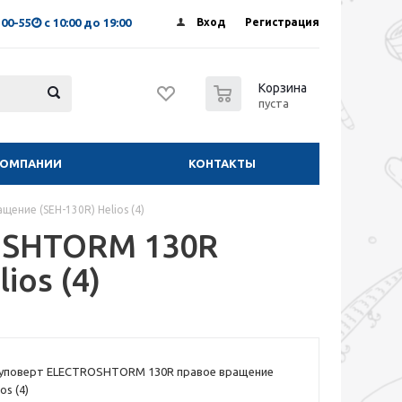
-00-55
с 10:00 до 19:00
Вход
Регистрация
0
Корзина
пуста
КОМПАНИИ
КОНТАКТЫ
ние (SEH-130R) Helios (4)
OSHTORM 130R
ios (4)
уповерт ELECTROSHTORM 130R правое вращение
os (4)