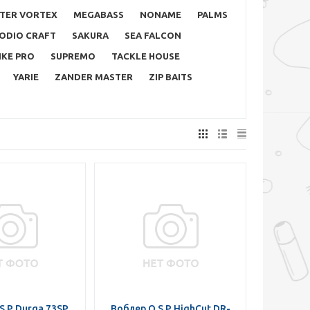
TER VORTEX
MEGABASS
NONAME
PALMS
ODIO CRAFT
SAKURA
SEA FALCON
IKE PRO
SUPREMO
TACKLE HOUSE
YARIE
ZANDER MASTER
ZIP BAITS
S.P Durga 73SP
Воблер O.S.P HighCut DR-