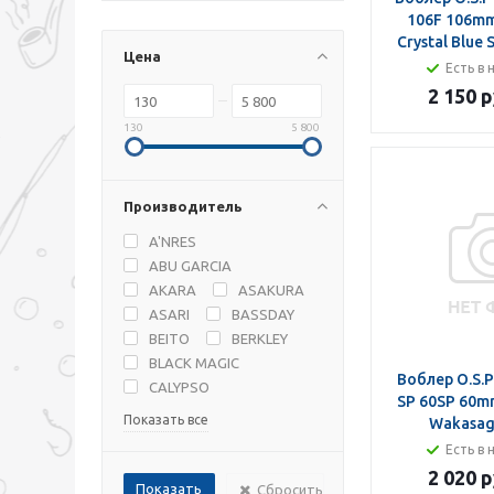
106F 106mm
Crystal Blue 
Цена
Есть в 
2 150 р
130
5 800
Производитель
A'NRES
ABU GARCIA
AKARA
ASAKURA
ASARI
BASSDAY
BEITO
BERKLEY
BLACK MAGIC
Воблер O.S.P
CALYPSO
SP 60SP 60m
Показать все
Wakasag
Есть в 
2 020 р
Сбросить