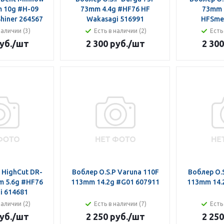
 10g #H-09
73mm 4.4g #HF76 HF
73mm 
Shiner 264567
Wakasagi 516991
HFSmel
наличии (3)
Есть в наличии (2)
Есть
уб.
/шт
2 300 руб.
/шт
2 300
 HighCut DR-
Воблер O.S.P Varuna 110F
Воблер O.S
m 5.6g #HF76
113mm 14.2g #G01 607911
113mm 14.
i 614681
наличии (2)
Есть в наличии (7)
Есть
уб.
/шт
2 250 руб.
/шт
2 250