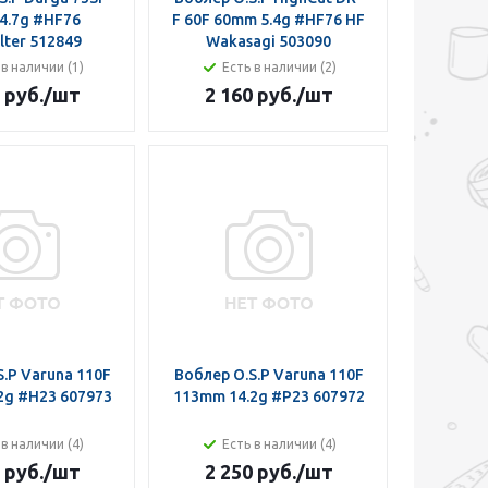
4.7g #HF76
F 60F 60mm 5.4g #HF76 HF
ter 512849
Wakasagi 503090
 в наличии (1)
Есть в наличии (2)
 руб.
/шт
2 160 руб.
/шт
.P Varuna 110F
Воблер O.S.P Varuna 110F
2g #H23 607973
113mm 14.2g #P23 607972
 в наличии (4)
Есть в наличии (4)
 руб.
/шт
2 250 руб.
/шт