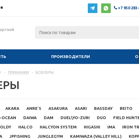
ов
+7 950 283
фортной
ИТЬ
ПРОИЗВОДИТЕЛИ
О
г
-
ПРИМАНКИ
-
ВОБЛЕРЫ
ЕРЫ
AKARA
ANRE`S
ASAKURA
ASARI
BASSDAY
BEITO
-OCEAN
DAIWA
DAM
DUEL\YO-ZURI
DUO
FIELD HUNT
OLDY
HALCO
HALCYON SYSTEM
HIGASHI
IMA
IRON T
A
JPFISHING
JUNGLEGYM
KAMIWAZA (VALLEY HILL)
KOP