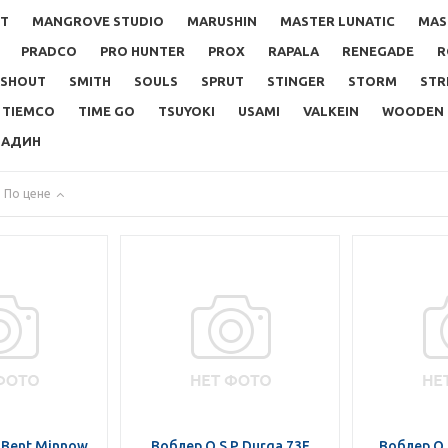
FT
MANGROVE STUDIO
MARUSHIN
MASTER LUNATIC
MAS
PRADCO
PRO HUNTER
PROX
RAPALA
RENEGADE
R
SHOUT
SMITH
SOULS
SPRUT
STINGER
STORM
STR
TIEMCO
TIME GO
TSUYOKI
USAMI
VALKEIN
WOODEN
ЧАДИН
По цене
 Bent Minnow
Воблер O.S.P Durga 73F
Воблер O.