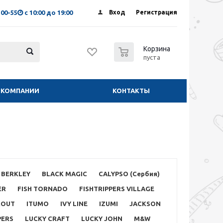
-00-55
с 10:00 до 19:00
Вход
Регистрация
0
Корзина
пуста
 КОМПАНИИ
КОНТАКТЫ
BERKLEY
BLACK MAGIC
CALYPSO (Сербия)
ER
FISH TORNADO
FISHTRIPPERS VILLAGE
ROUT
ITUMO
IVY LINE
IZUMI
JACKSON
PERS
LUCKY CRAFT
LUCKY JOHN
M&W