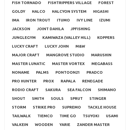
FISH TORNADO
FISHTRIPPERS VILLAGE
FOREST
GOLDY
HALCO
HALCYON SYSTEM
HIGASHI
IMA
IRON TROUT
ITUMO
IVY LINE
IZUMI
JACKSON
JOINT DAHILA
JPFISHING
JUNGLEGYM
KAMIWAZA (VALLEY HILL)
KOPPERS
LUCKY CRAFT
LUCKY JOHN
M&W
MAJOR CRAFT
MANGROVE STUDIO
MARUSHIN
MASTER LUNATIC
MASTER VORTEX
MEGABASS
NONAME
PALMS
PONTOON21
PRADCO
PRO HUNTER
PROX
RAPALA
RENEGADE
RODIO CRAFT
SAKURA
SEA FALCON
SHIMANO
SHOUT
SMITH
SOULS
SPRUT
STINGER
STORM
STRIKE PRO
SUPREMO
TACKLE HOUSE
TAILWALK
TIEMCO
TIME GO
TSUYOKI
USAMI
VALKEIN
WOODEN
YARIE
ZANDER MASTER