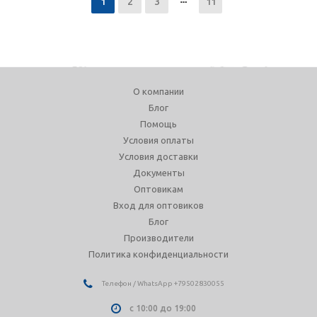
1
2
3
11
О компании
Блог
Помощь
Условия оплаты
Условия доставки
Документы
Оптовикам
Вход для оптовиков
Блог
Производители
Политика конфиденциальности
Телефон / WhatsApp +79502830055
с 10:00 до 19:00