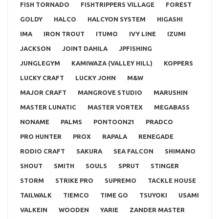
FISH TORNADO
FISHTRIPPERS VILLAGE
FOREST
GOLDY
HALCO
HALCYON SYSTEM
HIGASHI
IMA
IRON TROUT
ITUMO
IVY LINE
IZUMI
JACKSON
JOINT DAHILA
JPFISHING
JUNGLEGYM
KAMIWAZA (VALLEY HILL)
KOPPERS
LUCKY CRAFT
LUCKY JOHN
M&W
MAJOR CRAFT
MANGROVE STUDIO
MARUSHIN
MASTER LUNATIC
MASTER VORTEX
MEGABASS
NONAME
PALMS
PONTOON21
PRADCO
PRO HUNTER
PROX
RAPALA
RENEGADE
RODIO CRAFT
SAKURA
SEA FALCON
SHIMANO
SHOUT
SMITH
SOULS
SPRUT
STINGER
STORM
STRIKE PRO
SUPREMO
TACKLE HOUSE
TAILWALK
TIEMCO
TIME GO
TSUYOKI
USAMI
VALKEIN
WOODEN
YARIE
ZANDER MASTER