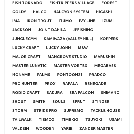
FISH TORNADO
FISHTRIPPERS VILLAGE
FOREST
GOLDY
HALCO
HALCYON SYSTEM
HIGASHI
IMA
IRON TROUT
ITUMO
IVY LINE
IZUMI
JACKSON
JOINT DAHILA
JPFISHING
JUNGLEGYM
KAMIWAZA (VALLEY HILL)
KOPPERS
LUCKY CRAFT
LUCKY JOHN
M&W
MAJOR CRAFT
MANGROVE STUDIO
MARUSHIN
MASTER LUNATIC
MASTER VORTEX
MEGABASS
NONAME
PALMS
PONTOON21
PRADCO
PRO HUNTER
PROX
RAPALA
RENEGADE
RODIO CRAFT
SAKURA
SEA FALCON
SHIMANO
SHOUT
SMITH
SOULS
SPRUT
STINGER
STORM
STRIKE PRO
SUPREMO
TACKLE HOUSE
TAILWALK
TIEMCO
TIME GO
TSUYOKI
USAMI
VALKEIN
WOODEN
YARIE
ZANDER MASTER