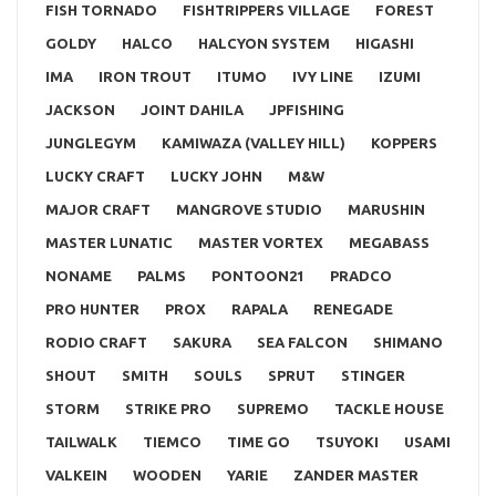
FISH TORNADO
FISHTRIPPERS VILLAGE
FOREST
GOLDY
HALCO
HALCYON SYSTEM
HIGASHI
IMA
IRON TROUT
ITUMO
IVY LINE
IZUMI
JACKSON
JOINT DAHILA
JPFISHING
JUNGLEGYM
KAMIWAZA (VALLEY HILL)
KOPPERS
LUCKY CRAFT
LUCKY JOHN
M&W
MAJOR CRAFT
MANGROVE STUDIO
MARUSHIN
MASTER LUNATIC
MASTER VORTEX
MEGABASS
NONAME
PALMS
PONTOON21
PRADCO
PRO HUNTER
PROX
RAPALA
RENEGADE
RODIO CRAFT
SAKURA
SEA FALCON
SHIMANO
SHOUT
SMITH
SOULS
SPRUT
STINGER
STORM
STRIKE PRO
SUPREMO
TACKLE HOUSE
TAILWALK
TIEMCO
TIME GO
TSUYOKI
USAMI
VALKEIN
WOODEN
YARIE
ZANDER MASTER