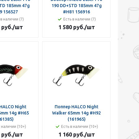
TD 185mm 47g
190 DD+STD 185mm 47g
9 156527
#H81 156916
 в наличии (7)
Есть в наличии (7)
 руб.
/шт
1 580 руб.
/шт
HALCO Night
Поппер HALCO Night
5mm 14g #H65
Walker 65mm 14g #H92
61385)
(161965)
в наличии (10+)
Есть в наличии (10+)
 руб.
/шт
1 160 руб.
/шт