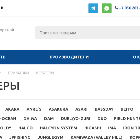
ов
+7 950 283
фортной
ИТЬ
ПРОИЗВОДИТЕЛИ
О 
г
-
ПРИМАНКИ
-
ВОБЛЕРЫ
ЕРЫ
AKARA
ANRE`S
ASAKURA
ASARI
BASSDAY
BEITO
-OCEAN
DAIWA
DAM
DUEL\YO-ZURI
DUO
FIELD HUNT
OLDY
HALCO
HALCYON SYSTEM
HIGASHI
IMA
IRON T
A
JPFISHING
JUNGLEGYM
KAMIWAZA (VALLEY HILL)
KOP