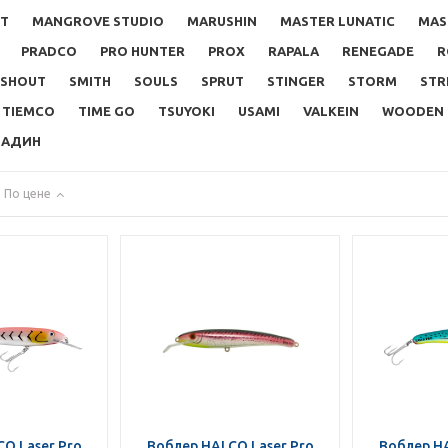
FT
MANGROVE STUDIO
MARUSHIN
MASTER LUNATIC
MAS
PRADCO
PRO HUNTER
PROX
RAPALA
RENEGADE
R
SHOUT
SMITH
SOULS
SPRUT
STINGER
STORM
STR
TIEMCO
TIME GO
TSUYOKI
USAMI
VALKEIN
WOODEN
ЧАДИН
По цене
O Laser Pro
Воблер HALCO Laser Pro
Воблер HA