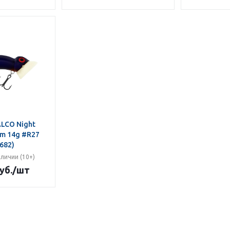
LCO Night
m 14g #R27
682)
аличии (10+)
уб.
/шт