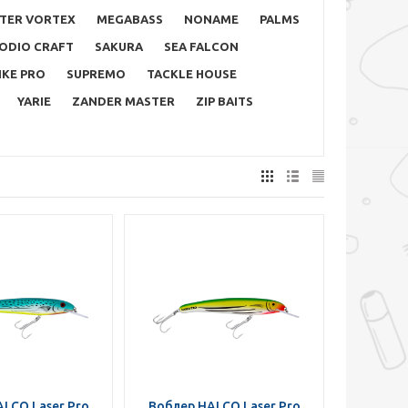
TER VORTEX
MEGABASS
NONAME
PALMS
ODIO CRAFT
SAKURA
SEA FALCON
IKE PRO
SUPREMO
TACKLE HOUSE
YARIE
ZANDER MASTER
ZIP BAITS
LCO Laser Pro
Воблер HALCO Laser Pro