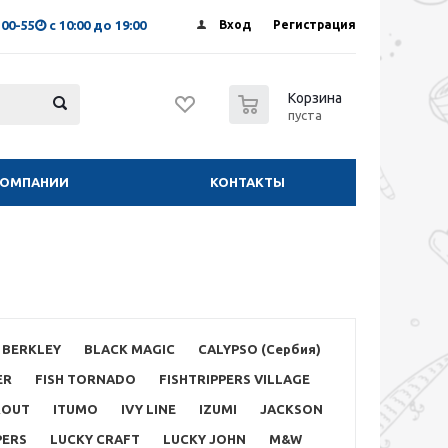
-00-55
с 10:00 до 19:00
Вход
Регистрация
0
Корзина
пуста
КОМПАНИИ
КОНТАКТЫ
BERKLEY
BLACK MAGIC
CALYPSO (Сербия)
ER
FISH TORNADO
FISHTRIPPERS VILLAGE
ROUT
ITUMO
IVY LINE
IZUMI
JACKSON
PERS
LUCKY CRAFT
LUCKY JOHN
M&W