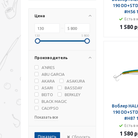
190 DD+STD
#H56 
Цена
Есть в 
1 580 р
130
5 800
Производитель
A'NRES
ABU GARCIA
AKARA
ASAKURA
ASARI
BASSDAY
BEITO
BERKLEY
BLACK MAGIC
Воблер HALC
CALYPSO
190 DD+STD
Показать все
#H87 
Есть в 
1 580 р
Сбросить