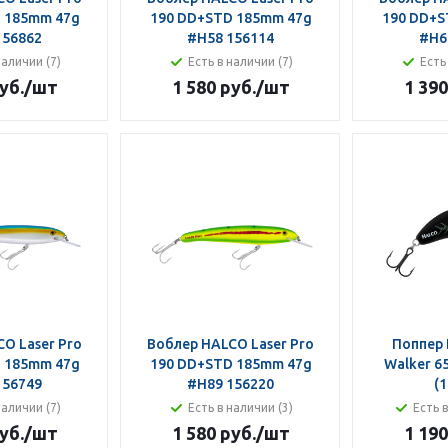
 185mm 47g
190 DD+STD 185mm 47g
190 DD+S
156862
#H58 156114
#H6
наличии (7)
Есть в наличии (7)
Есть
уб.
/шт
1 580 руб.
/шт
1 390
O Laser Pro
Воблер HALCO Laser Pro
Поппер 
 185mm 47g
190 DD+STD 185mm 47g
Walker 6
156749
#H89 156220
(1
наличии (7)
Есть в наличии (3)
Есть 
уб.
/шт
1 580 руб.
/шт
1 190