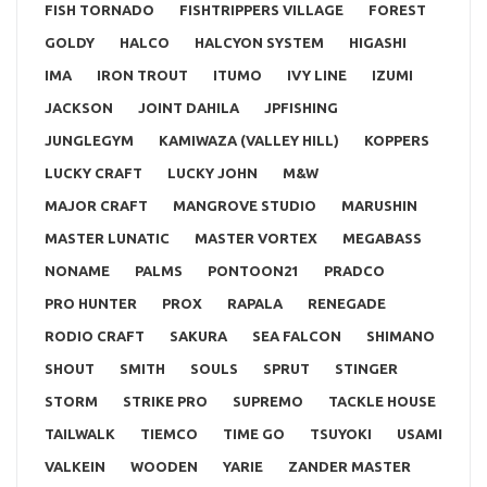
FISH TORNADO
FISHTRIPPERS VILLAGE
FOREST
GOLDY
HALCO
HALCYON SYSTEM
HIGASHI
IMA
IRON TROUT
ITUMO
IVY LINE
IZUMI
JACKSON
JOINT DAHILA
JPFISHING
JUNGLEGYM
KAMIWAZA (VALLEY HILL)
KOPPERS
LUCKY CRAFT
LUCKY JOHN
M&W
MAJOR CRAFT
MANGROVE STUDIO
MARUSHIN
MASTER LUNATIC
MASTER VORTEX
MEGABASS
NONAME
PALMS
PONTOON21
PRADCO
PRO HUNTER
PROX
RAPALA
RENEGADE
RODIO CRAFT
SAKURA
SEA FALCON
SHIMANO
SHOUT
SMITH
SOULS
SPRUT
STINGER
STORM
STRIKE PRO
SUPREMO
TACKLE HOUSE
TAILWALK
TIEMCO
TIME GO
TSUYOKI
USAMI
VALKEIN
WOODEN
YARIE
ZANDER MASTER