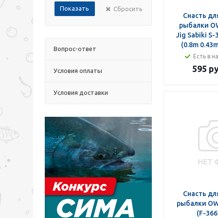
Сбросить
Снасть дл
рыбалки O
Jig Sabiki S
(0.8m 0.43
Вопрос-ответ
Есть в н
595 ру
Условия оплаты
Условия доставки
Снасть дл
рыбалки OW
(F-366