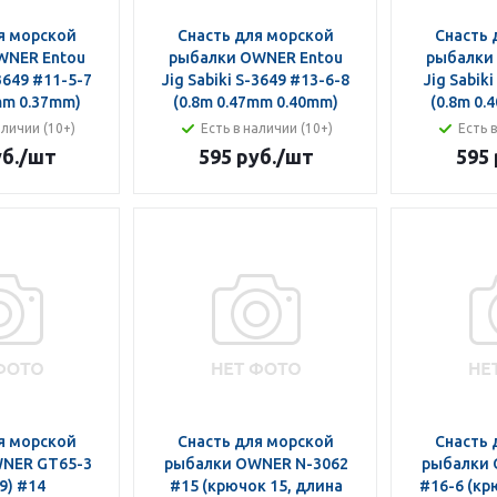
я морской
Снасть для морской
Снасть 
WNER Entou
рыбалки OWNER Entou
рыбалки
-3649 #11-5-7
Jig Sabiki S-3649 #13-6-8
Jig Sabik
mm 0.37mm)
(0.8m 0.47mm 0.40mm)
(0.8m 0.
аличии (10+)
Есть в наличии (10+)
Есть 
б.
/шт
595 руб.
/шт
595 
я морской
Снасть для морской
Снасть 
NER GT65-3
рыбалки OWNER N-3062
рыбалки 
9) #14
#15 (крючок 15, длина
#16-6 (кр