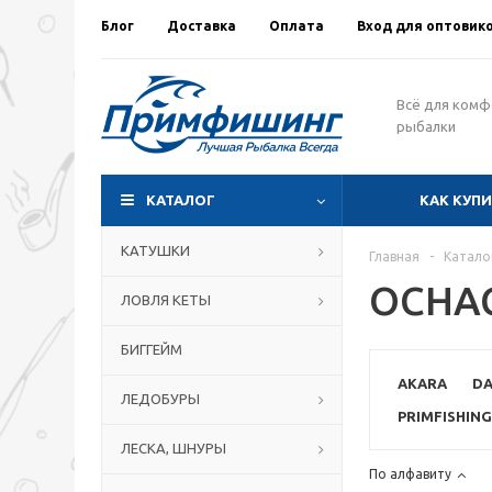
Блог
Доставка
Оплата
Вход для оптовик
Всё для ком
рыбалки
КАТАЛОГ
КАК КУП
КАТУШКИ
Главная
-
Катало
ОСНА
ЛОВЛЯ КЕТЫ
БИГГЕЙМ
AKARA
DA
ЛЕДОБУРЫ
PRIMFISHING
ЛЕСКА, ШНУРЫ
По алфавиту