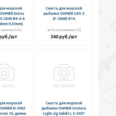
для морской
Снасть для морской
 OWNER Entou
рыбалки OWNER G65-3
i S-3649 #9-4-6
(F-3668) #14
40mm 0.33mm)
в наличии (10+)
Есть в наличии (10)
руб.
/шт
340 руб.
/шт
для морской
Снасть для морской
OWNER N-3062
рыбалки OWNER Urutora
ючок 16, длина
Light Jig Sabiki L S-3457