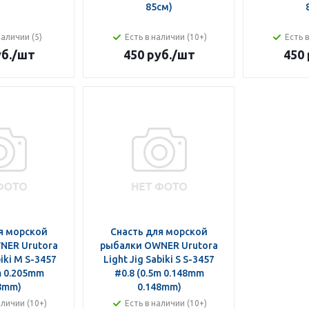
85см)
наличии (5)
Есть в наличии (10+)
Есть 
б.
/шт
450 руб.
/шт
450 
я морской
Снасть для морской
NER Urutora
рыбалки OWNER Urutora
biki M S-3457
Light Jig Sabiki S S-3457
m 0.205mm
#0.8 (0.5m 0.148mm
8mm)
0.148mm)
аличии (10+)
Есть в наличии (10+)