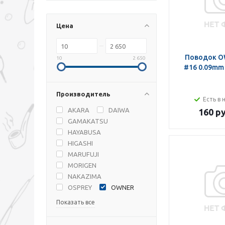
Цена
Поводок O
10
2 650
#16 0.09mm
Производитель
Есть в 
AKARA
DAIWA
160 ру
GAMAKATSU
HAYABUSA
HIGASHI
MARUFUJI
MORIGEN
NAKAZIMA
OSPREY
OWNER
Показать все