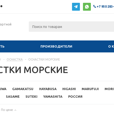
ов
+7 950 283
фортной
ИТЬ
ПРОИЗВОДИТЕЛИ
О 
г
-
ОСНАСТКА
-
ОСНАСТКИ МОРСКИЕ
СТКИ МОРСКИЕ
IWA
GAMAKATSU
HAYABUSA
HIGASHI
MARUFUJI
MORI
SASAME
SUTEKI
YAMASHITA
РОССИЯ
По цене