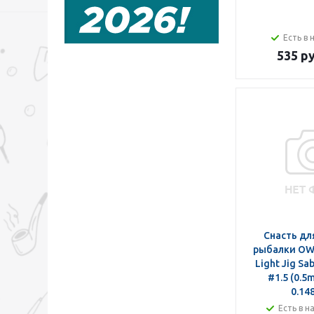
Есть в 
535 ру
Снасть дл
рыбалки OW
Light Jig Sa
#1.5 (0.5
0.14
Есть в н