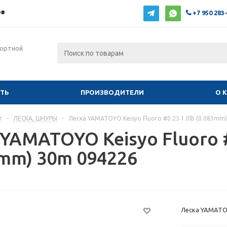
ов
+7 950 283
фортной
ИТЬ
ПРОИЗВОДИТЕЛИ
О 
г
-
ЛЕСКА, ШНУРЫ
-
Леска YAMATOYO Keisyo Fluoro #0.25 1.0lb (0.083mm
YAMATOYO Keisyo Fluoro #
3mm) 30m 094226
Леска YAMATOYO