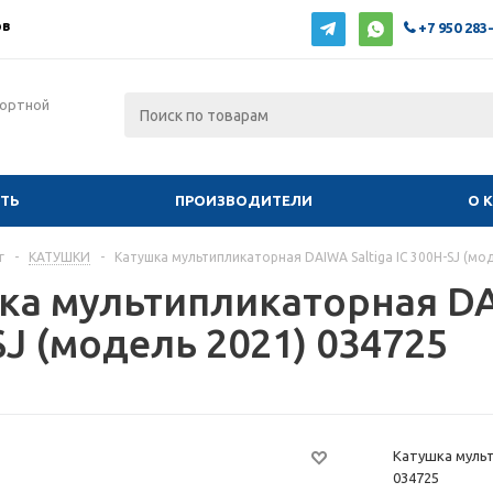
ов
+7 950 283
фортной
ИТЬ
ПРОИЗВОДИТЕЛИ
О 
г
-
КАТУШКИ
-
Катушка мультипликаторная DAIWA Saltiga IC 300H-SJ (мо
ка мультипликаторная DAI
J (модель 2021) 034725
Катушка мульт
034725